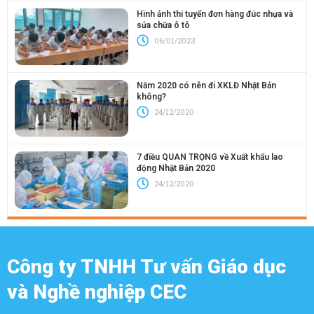
Hình ảnh thi tuyển đơn hàng đúc nhựa và
sửa chữa ô tô
06/01/2023
Năm 2020 có nên đi XKLĐ Nhật Bản
không?
24/12/2020
7 điều QUAN TRỌNG về Xuất khẩu lao
động Nhật Bản 2020
24/12/2020
Công ty TNHH Tư vấn Giáo dục
và Nghề nghiệp CEC