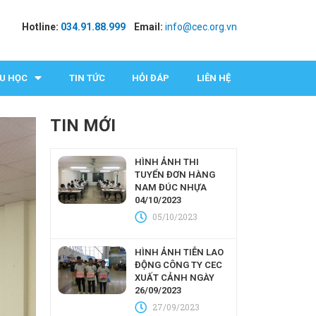
Hotline:
034.91.88.999
Email:
info@cec.org.vn
U HỌC
TIN TỨC
HỎI ĐÁP
LIÊN HỆ
TIN MỚI
HÌNH ẢNH THI
TUYỂN ĐƠN HÀNG
NAM ĐÚC NHỰA
04/10/2023
05/10/2023
HÌNH ẢNH TIỄN LAO
ĐỘNG CÔNG TY CEC
XUẤT CẢNH NGÀY
26/09/2023
27/09/2023