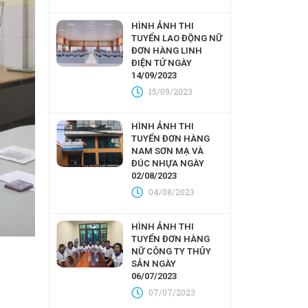
HÌNH ẢNH THI
TUYỂN LAO ĐỘNG NỮ
ĐƠN HÀNG LINH
ĐIỆN TỬ NGÀY
14/09/2023
15/09/2023
HÌNH ẢNH THI
TUYỂN ĐƠN HÀNG
NAM SƠN MẠ VÀ
ĐÚC NHỰA NGÀY
02/08/2023
04/08/2023
HÌNH ẢNH THI
TUYỂN ĐƠN HÀNG
NỮ CÔNG TY THỦY
SẢN NGÀY
06/07/2023
07/07/2023