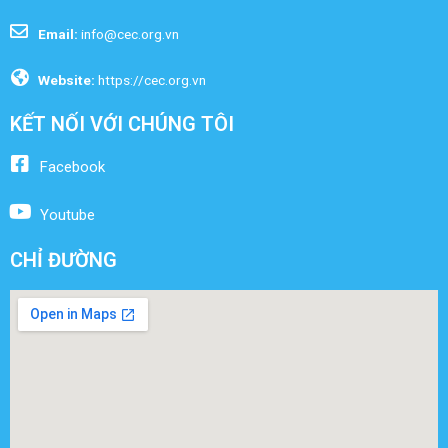
Email:
info@cec.org.vn
Website:
https://cec.org.vn
KẾT NỐI VỚI CHÚNG TÔI
Facebook
Youtube
CHỈ ĐƯỜNG