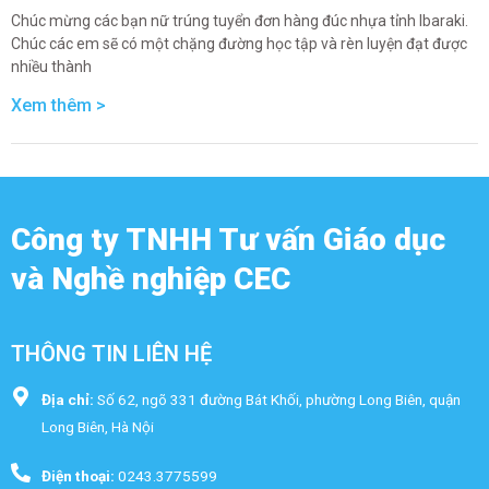
Chúc mừng các bạn nữ trúng tuyển đơn hàng đúc nhựa tỉnh Ibaraki.
Chúc các em sẽ có một chặng đường học tập và rèn luyện đạt được
nhiều thành
Xem thêm >
Công ty TNHH Tư vấn Giáo dục
và Nghề nghiệp CEC
THÔNG TIN LIÊN HỆ
Địa chỉ:
Số 62, ngõ 331 đường Bát Khối, phường Long Biên, quận
Long Biên, Hà Nội
Điện thoại:
0243.3775599